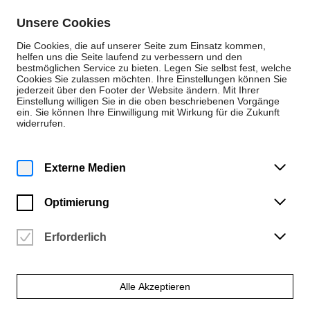
Zum Inhalt springen
Unsere Cookies
De
En
Die Cookies, die auf unserer Seite zum Einsatz kommen,
helfen uns die Seite laufend zu verbessern und den
bestmöglichen Service zu bieten. Legen Sie selbst fest, welche
Cookies Sie zulassen möchten. Ihre Einstellungen können Sie
Neuigkeiten
jederzeit über den Footer der Website ändern. Mit Ihrer
Einstellung willigen Sie in die oben beschriebenen Vorgänge
Neuigkeit
ein. Sie können Ihre Einwilligung mit Wirkung für die Zukunft
widerrufen.
Dienstag | 16. Oktober 2018
Ein offener Brief von
Externe Medien
Gestalter*innen
Optimierung
fordert die Stiftung
Buchkunst zum
Erforderlich
Diskurs heraus
Alle Akzeptieren
Zahlreiche Grafik-Professor*innen richten einen offenen Brief an