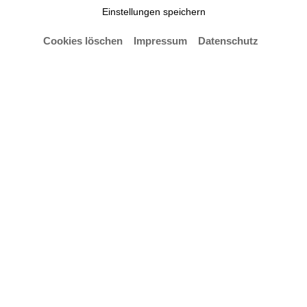
die Stiftung Buchkunst
Einstellungen speichern
Cookies löschen
Impressum
Datenschutz
Zahlreiche Grafik-Professor*innen an deutschen
Hochschulen richten einen offenen Brief an die
Stiftung Buchkunst, darunter Prof. Andrea
Rauschenbusch und Prof. Tania Prill von der HfK
Bremen
Wir, Tania Prill und Andrea Rauschenbusch,