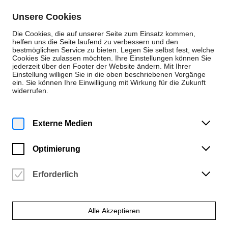
Zum Inhalt springen
Unsere Cookies
De
En
Die Cookies, die auf unserer Seite zum Einsatz kommen,
helfen uns die Seite laufend zu verbessern und den
bestmöglichen Service zu bieten. Legen Sie selbst fest, welche
Cookies Sie zulassen möchten. Ihre Einstellungen können Sie
Neuigkeiten
jederzeit über den Footer der Website ändern. Mit Ihrer
Einstellung willigen Sie in die oben beschriebenen Vorgänge
Neuigkeit
ein. Sie können Ihre Einwilligung mit Wirkung für die Zukunft
widerrufen.
Mittwoch | 6. Dezember 2023
H. A. Bockmeyer
Externe Medien
Reisestipendium 2024
Optimierung
Das Reisestipendium unterstützt finanziell Reiseprojekte von
Studierenden und Alumni/ae
Erforderlich
Alle Akzeptieren