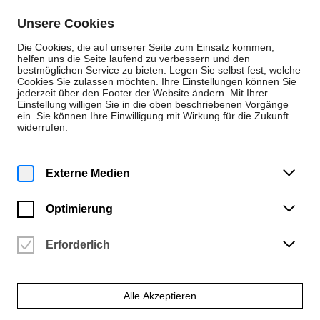
Zum Inhalt springen
Unsere Cookies
De
En
Die Cookies, die auf unserer Seite zum Einsatz kommen,
helfen uns die Seite laufend zu verbessern und den
bestmöglichen Service zu bieten. Legen Sie selbst fest, welche
Cookies Sie zulassen möchten. Ihre Einstellungen können Sie
Neuigkeiten
jederzeit über den Footer der Website ändern. Mit Ihrer
Einstellung willigen Sie in die oben beschriebenen Vorgänge
Neuigkeit
ein. Sie können Ihre Einwilligung mit Wirkung für die Zukunft
widerrufen.
Donnerstag | 9. Juni 2022
Kuppelumzug
Externe Medien
Am 25.5.22 wurde die Geodätische Kuppel der HfK Bremen in
den Gemeinschaftsgarten versetzt.
Optimierung
Erforderlich
Alle Akzeptieren