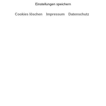
Einstellungen speichern
Cookies löschen
Impressum
Datenschutz
© Hochschule für Künste Bremen – Ana Rodríguez
Unter der Leitung von Prof. Oliver Niewiadomski,
Konstruktive Geometrie, und Prof. Alexander Sahoo,
Grundlagen der Gestaltung, war das Konstrukt in
der Lehrveranstaltung „Kuppeln aus Dreiecken“ im
SoSe 2021 entstanden. Nach vorangehenden,
konstruktiven und experimentellen
Modellversuchen, wurde die Konstruktion nach dem
Prinzip einer geodätischen Kuppel aus 300m