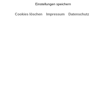
Einstellungen speichern
Cookies löschen
Impressum
Datenschutz
Im Rahmen der Architekturwoche Basel vom 9. Mai
bis 15. Mai 2022 wurden in der Skulpturenhalle
unter anderem Arbeiten von Paul Schatz, Oliver
Niewiadomski und Olafur Eliasson gezeigt.
Kernthema war die 1929/1930 von Paul Schatz