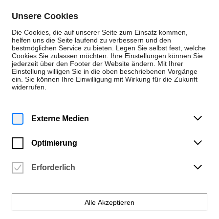
Zum Inhalt springen
Unsere Cookies
De
En
Die Cookies, die auf unserer Seite zum Einsatz kommen,
helfen uns die Seite laufend zu verbessern und den
bestmöglichen Service zu bieten. Legen Sie selbst fest, welche
Cookies Sie zulassen möchten. Ihre Einstellungen können Sie
Neuigkeiten
jederzeit über den Footer der Website ändern. Mit Ihrer
Einstellung willigen Sie in die oben beschriebenen Vorgänge
Neuigkeit
ein. Sie können Ihre Einwilligung mit Wirkung für die Zukunft
widerrufen.
Donnerstag | 9. Juni 2022
Oloid in Basel
Externe Medien
Im Rahmen der Architekturwoche Basel vom 9. Mai bis 15. Mai
2022
Optimierung
Erforderlich
Alle Akzeptieren