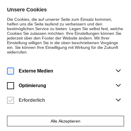
Zum Inhalt springen
Unsere Cookies
De
En
Die Cookies, die auf unserer Seite zum Einsatz kommen,
helfen uns die Seite laufend zu verbessern und den
bestmöglichen Service zu bieten. Legen Sie selbst fest, welche
Cookies Sie zulassen möchten. Ihre Einstellungen können Sie
Neuigkeiten
jederzeit über den Footer der Website ändern. Mit Ihrer
Einstellung willigen Sie in die oben beschriebenen Vorgänge
Auszeichnung
ein. Sie können Ihre Einwilligung mit Wirkung für die Zukunft
widerrufen.
Montag | 1. September 2025
Studierende der
Externe Medien
Illustration
Optimierung
überzeugen in der
Kinder- und
Erforderlich
Bilderbuchliteratur
Alle Akzeptieren
Saeyeon Kim und Bomi Son bei renommierten Ausschreibungen