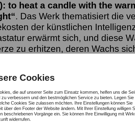
): to heat a candle with the warm
ght“
. Das Werk thematisiert die 
kosten der künstlichen Intelligenz
astatur erwärmt sich, und diese 
rze zu erhitzen, deren Wachs sich
m auf dem Boden des Kunstraums 
en Kette von Ursache und Wirkun
sere Cookies
rin eine bemerkenswerte Fähigke
verbrauchs auf greifbare Weise z
okies, die auf unserer Seite zum Einsatz kommen, helfen uns die Sei
d zu verbessern und den bestmöglichen Service zu bieten. Legen Sie 
rweise abstrakt ist, wird zu etwa
welche Cookies Sie zulassen möchten. Ihre Einstellungen können Sie
it über den Footer der Website ändern. Mit Ihrer Einstellung willigen S
, so das Statement der Jury. Weit
en beschriebenen Vorgänge ein. Sie können Ihre Einwilligung mit Wirk
unft widerrufen.
 visualisiere „erfolgreich komple