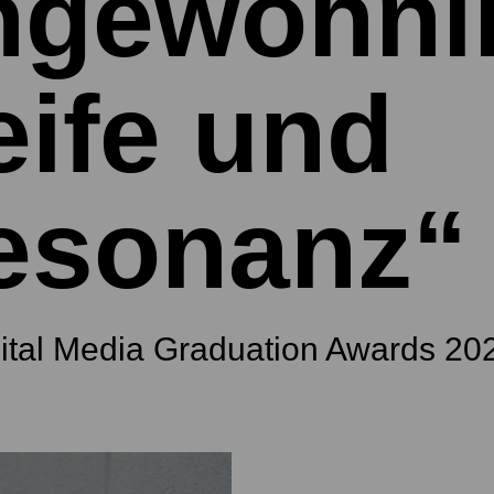
ngewöhnl
eife und
esonanz“
gital Media Graduation Awards 20