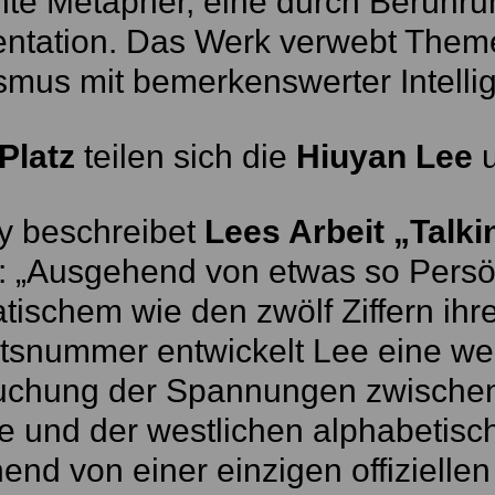
te Metapher, eine durch Berühru
ntation. Das Werk verwebt Theme
smus mit bemerkenswerter Intelli
 Platz
teilen sich die
Hiuyan Lee
ry beschreibet
Lees Arbeit „Talking 
: „Ausgehend von etwas so Pers
tischem wie den zwölf Ziffern ih
ätsnummer entwickelt Lee eine we
uchung der Spannungen zwischen
e und der westlichen alphabetis
nd von einer einzigen offiziellen 