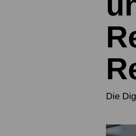
u
R
R
Die Di