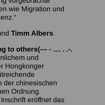
ng vorgebrachte
n wie Migration und
genz.“
und
Timm Albers
.
to others(--- - .... . .-.
önlichem und
rer Hongkonger
itreichende
 der chinesischen
chen Ordnung.
Inschrift eröffnet das