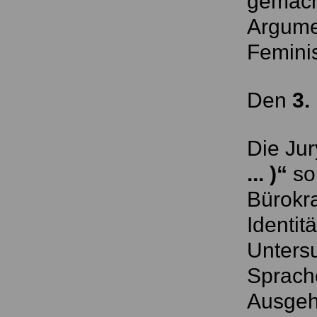
gemach
Argume
Femini
Den
3.
Die Ju
... )“
so
Bürokra
Identit
Unters
Sprach
Ausgehe