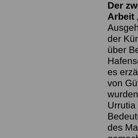
Der zw
Arbeit
Ausgeh
der Kün
über Be
Hafense
es erzä
von Güt
wurden,
Urrutia
Bedeutu
des Mat