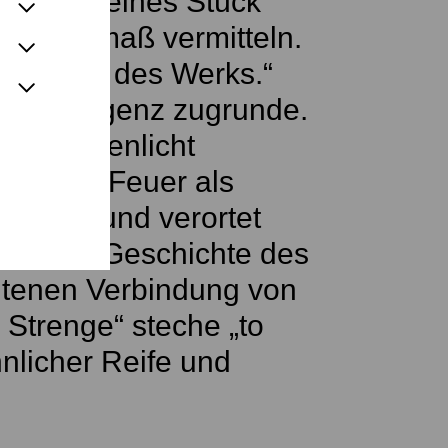
nd ein kleines Stück
em Ausmaß vermitteln.
chönheit des Werks.“
le Intelligenz zugrunde.
nd Kerzenlicht
cht und Feuer als
herauf und verortet
r langen Geschichte des
eltenen Verbindung von
 Strenge“ steche „to
nlicher Reife und