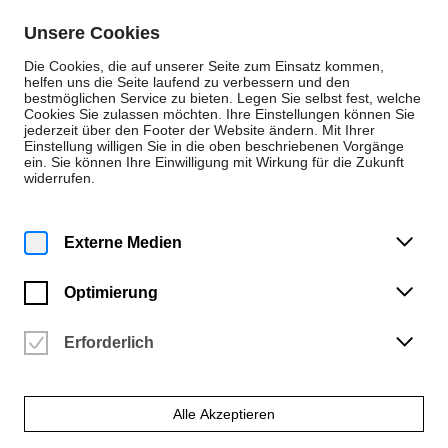
Zum Inhalt springen
Unsere Cookies
De
En
Die Cookies, die auf unserer Seite zum Einsatz kommen,
helfen uns die Seite laufend zu verbessern und den
bestmöglichen Service zu bieten. Legen Sie selbst fest, welche
Cookies Sie zulassen möchten. Ihre Einstellungen können Sie
Personen
jederzeit über den Footer der Website ändern. Mit Ihrer
Einstellung willigen Sie in die oben beschriebenen Vorgänge
Musik + Kunst und Design
ein. Sie können Ihre Einwilligung mit Wirkung für die Zukunft
widerrufen.
Bianca Holtschke
Allgemeine Wissenschaften
Externe Medien
Optimierung
Erforderlich
Alle Akzeptieren