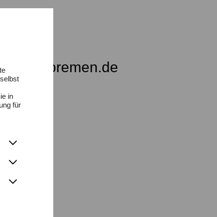
ci@hfk-bremen.de
te
selbst
ie in
ung für