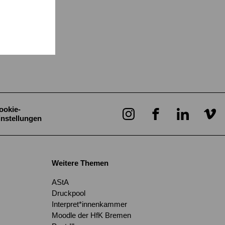
ookie-
instellungen
Weitere Themen
AStA
Druckpool
Interpret*innenkammer
Moodle der HfK Bremen