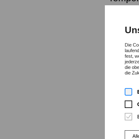
Un
Studiengang
Freie K
Die Co
laufen
fest, 
jederze
die ob
die Zuk
All