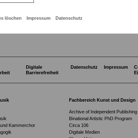
es löschen
Impressum
Datenschutz
Digitale
Datenschutz
Impressum
C
rbeit
Barrierefreiheit
E
usik
Fachbereich Kunst und Design
Archive of Independent Publishing
usik
Binational Artistic PhD Program
 und Kammerchor
Circa 106
gogik
Digitale Medien