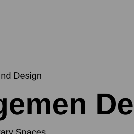
und Design
gemen De
ary Spaces