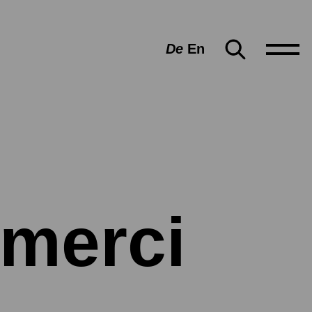
De
En
merci