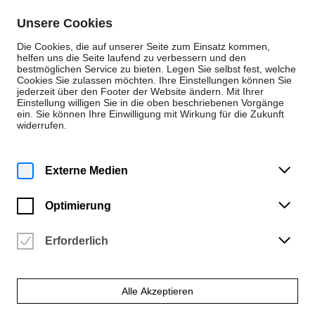
Zum Inhalt springen
Unsere Cookies
De
En
Die Cookies, die auf unserer Seite zum Einsatz kommen,
helfen uns die Seite laufend zu verbessern und den
bestmöglichen Service zu bieten. Legen Sie selbst fest, welche
Cookies Sie zulassen möchten. Ihre Einstellungen können Sie
Personen
jederzeit über den Footer der Website ändern. Mit Ihrer
Einstellung willigen Sie in die oben beschriebenen Vorgänge
Dezernat 5 - Controlling und IT
ein. Sie können Ihre Einwilligung mit Wirkung für die Zukunft
widerrufen.
Frank Zühlke
Dezernent
Externe Medien
Optimierung
E-Mail
Erforderlich
f.zuehlke@hfk-bremen.de
Telefon
Alle Akzeptieren
+49 421 9595-1150