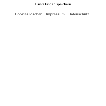
Einstellungen speichern
Cookies löschen
Impressum
Datenschutz
Vita
Dezernent
Controlling:
Budgetierung und Mittelverteilung
Zielvereinbarungen / Kontraktmanagement
"Gemeinschaftsrahmen für staatliche Beihilfen für
Forschung, Entwicklung und Innovation"
(Trennungsrechnung)
Personalkostenhochrechnung
Controlling-Quartalsberichte