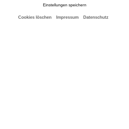
Einstellungen speichern
Cookies löschen
Impressum
Datenschutz
Campus Portal
Kontakt, Öffnungszeiten und Anreise
Presse und Öffentlichkeitsarbeit
Digitale Barrierefreiheit
Datenschutz
Impressum
Cookie-Einstellungen