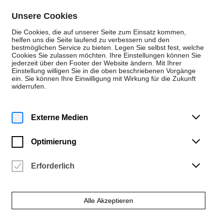
Zum Inhalt springen
Unsere Cookies
De
En
Die Cookies, die auf unserer Seite zum Einsatz kommen,
helfen uns die Seite laufend zu verbessern und den
bestmöglichen Service zu bieten. Legen Sie selbst fest, welche
Cookies Sie zulassen möchten. Ihre Einstellungen können Sie
Personen
jederzeit über den Footer der Website ändern. Mit Ihrer
Einstellung willigen Sie in die oben beschriebenen Vorgänge
Kunst und Design
ein. Sie können Ihre Einwilligung mit Wirkung für die Zukunft
widerrufen.
Lea Sievertsen
Grundlagen der Gestaltung
Externe Medien
Optimierung
Studiengang
Erforderlich
Integriertes Design
Alle Akzeptieren