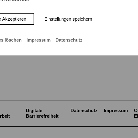
e Akzeptieren
Einstellungen speichern
es löschen
Impressum
Datenschutz
Digitale
Datenschutz
Impressum
C
rbeit
Barrierefreiheit
E