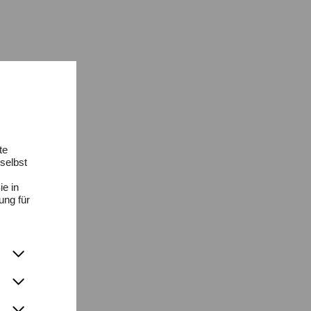
te
selbst
ie in
ung für