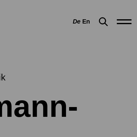
De
En
ik
mann-