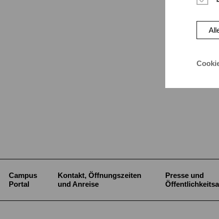
All
Cooki
Campus
Kontakt, Öffnungszeiten
Presse und
Portal
und Anreise
Öffentlichkeitsa