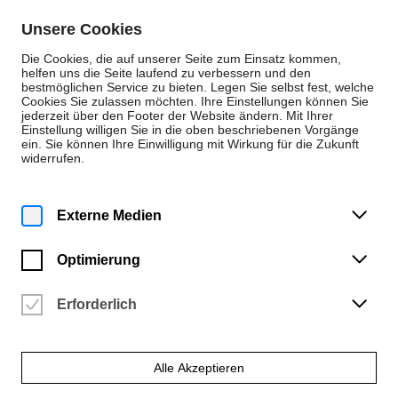
Zum Inhalt springen
Unsere Cookies
De
En
Die Cookies, die auf unserer Seite zum Einsatz kommen,
helfen uns die Seite laufend zu verbessern und den
bestmöglichen Service zu bieten. Legen Sie selbst fest, welche
Cookies Sie zulassen möchten. Ihre Einstellungen können Sie
Dossiers
jederzeit über den Footer der Website ändern. Mit Ihrer
Einstellung willigen Sie in die oben beschriebenen Vorgänge
Neo.Fashion 2020
ein. Sie können Ihre Einwilligung mit Wirkung für die Zukunft
widerrufen.
13. Januar 2020 – HfK Bremen Auftritt zur
Fashion Week Berlin
Externe Medien
Auch in diesem Jahr war die Hochschule für Künste
Optimierung
Bremen auf der „Neo.Fashion Best Graduates Show
2020“ vertreten. Die dritte Ausgabe der Neo.Fashion
Erforderlich
war mit neun teilnehmenden Hochschulen aus ganz
Deutschland, drei aufeinander folgenden Defilees,
500 Outfits und 75 Designer*innen die bisher größte
Veranstaltung ihrer Art. Die HfK Bremen eröffnete
Alle Akzeptieren
an prominenter Stelle den zweiten Block des