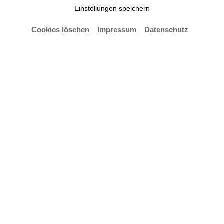
Abends und präsentierte sich als eine der
Einstellungen speichern
Kunsthochschulen, in der Musik, Mode und
Performance ineinandergreifen.
Cookies löschen
Impressum
Datenschutz