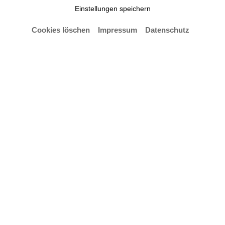
Einstellungen speichern
Eine Pressemitteilung von
Melisa Lemcke
Cookies löschen
Impressum
Datenschutz
Sara Kim © Moritz Küstner