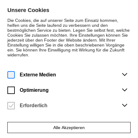
Zum Inhalt springen
Unsere Cookies
De
En
Die Cookies, die auf unserer Seite zum Einsatz kommen,
helfen uns die Seite laufend zu verbessern und den
bestmöglichen Service zu bieten. Legen Sie selbst fest, welche
Cookies Sie zulassen möchten. Ihre Einstellungen können Sie
Pressemitteilungen
jederzeit über den Footer der Website ändern. Mit Ihrer
Einstellung willigen Sie in die oben beschriebenen Vorgänge
Dienstag | 3. Dezember 2024
ein. Sie können Ihre Einwilligung mit Wirkung für die Zukunft
widerrufen.
Sara Kim soll
Professorin für Viola
Externe Medien
und Kammermusik an
Optimierung
der HfK Bremen
Erforderlich
werden
Alle Akzeptieren
Die HfK plant, die Bratschistin zum 1.4.2025 zur Professorin für
Viola und Kammermusik zu berufen