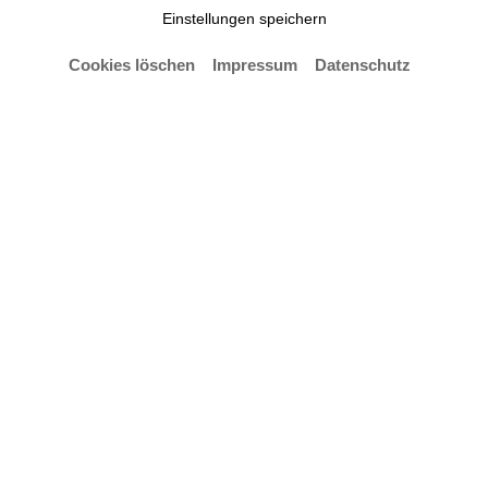
Die HfK veranstaltet gemeinsam mit Partneruniversitäten im
Einstellungen speichern
Rahmen eine Vortragsreihe
Cookies löschen
Impressum
Datenschutz
Eine Pressemitteilung von
Melisa Lemcke