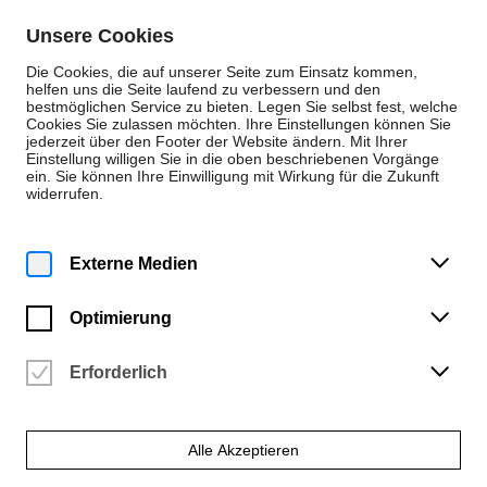
Zum Inhalt springen
Unsere Cookies
De
En
Die Cookies, die auf unserer Seite zum Einsatz kommen,
helfen uns die Seite laufend zu verbessern und den
bestmöglichen Service zu bieten. Legen Sie selbst fest, welche
Cookies Sie zulassen möchten. Ihre Einstellungen können Sie
Pressemitteilungen
jederzeit über den Footer der Website ändern. Mit Ihrer
Einstellung willigen Sie in die oben beschriebenen Vorgänge
Montag | 24. Oktober 2022
ein. Sie können Ihre Einwilligung mit Wirkung für die Zukunft
widerrufen.
Vortragsreihe des
binationalen PhD-
Externe Medien
Programms an der
Optimierung
HfK Bremen:
Erforderlich
„Becoming Entangled
II“
Alle Akzeptieren