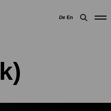
De
En
k)