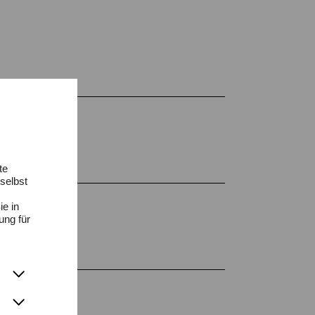
te
selbst
ie in
ung für