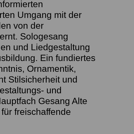
nformierten
erten Umgang mit der
ilen von der
lernt. Sologesang
en und Liedgestaltung
bildung. Ein fundiertes
nntnis, Ornamentik,
t Stilsicherheit und
Gestaltungs- und
 Hauptfach Gesang Alte
für freischaffende