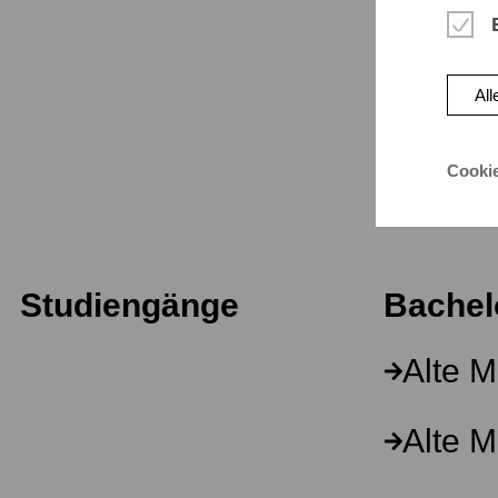
Musik
Historischer 
All
Cooki
Studiengänge
Bachel
Alte M
Alte M