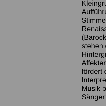
Kleingr
Aufführ
Stimme 
Renaiss
(Barock
stehen 
Hinterg
Affekte
fördert
Interpr
Musik b
Sänger: