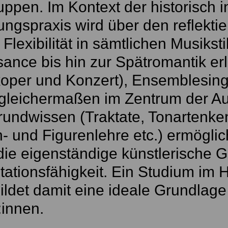
uppen. Im Kontext der historisch i
ungspraxis wird über den reflekti
Flexibilität in sämtlichen Musikst
ance bis hin zur Spätromantik er
oper und Konzert), Ensemblesing
gleichermaßen im Zentrum der Aus
rundwissen (Traktate, Tonartenke
n- und Figurenlehre etc.) ermöglich
 die eigenständige künstlerische 
etationsfähigkeit. Ein Studium im
ildet damit eine ideale Grundlage 
innen.