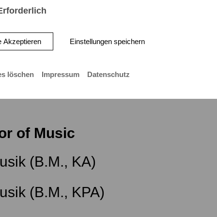
Erforderlich
Gesang
e Akzeptieren
Einstellungen speichern
es löschen
Impressum
Datenschutz
or of Music
usik (B.M., KA)
usik (B.M., KPA)