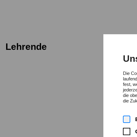
Lehrende
Julie C
Un
Musik
Gesang AM
Die Co
laufen
fest, 
Bettin
jederze
die ob
die Zuk
Musik
Gesang Alte 
Prof. 