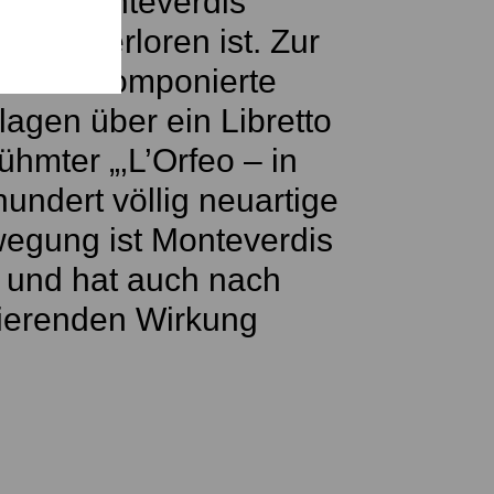
udio Monteverdis
ändig verloren ist. Zur
lschaft komponierte
lagen über ein Libretto
ühmter „‚L’Orfeo – in
hundert völlig neuartige
egung ist Monteverdis
 und hat auch nach
nierenden Wirkung