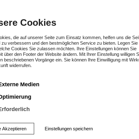
lische Leitung: Elam Rotem
ische Gestik: Nils Niemann
sere Cookies
graphie: Carla Linné
okies, die auf unserer Seite zum Einsatz kommen, helfen uns die Sei
t: Prof. Mechthild Karkow, Prof.
d zu verbessern und den bestmöglichen Service zu bieten. Legen Sie 
welche Cookies Sie zulassen möchten. Ihre Einstellungen können Sie
it über den Footer der Website ändern. Mit Ihrer Einstellung willigen S
en beschriebenen Vorgänge ein. Sie können Ihre Einwilligung mit Wirk
unft widerrufen.
 Monteverdi: Il ballo delle ingra
Externe Medien
Mai 1608 fand in Mantua eine pr
Optimierung
nhochzeit statt: Francesco Gonza
Erforderlich
n besiegelten den Bund ihrer Ehe
ateraufführungen mit Musik, dar
e Akzeptieren
Einstellungen speichern