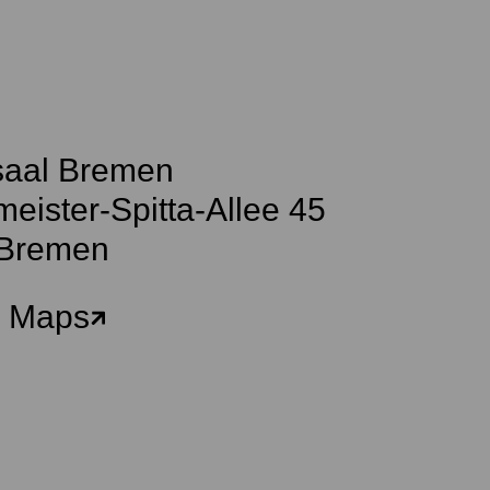
aal Bremen
eister-Spitta-Allee 45
Bremen
e Maps