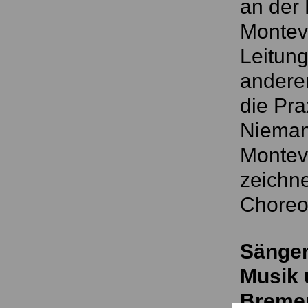
an der
Monteve
Leitung
anderen
die Pra
Nieman
Monteve
zeichne
Choreog
Sänger:
Musik 
Breme