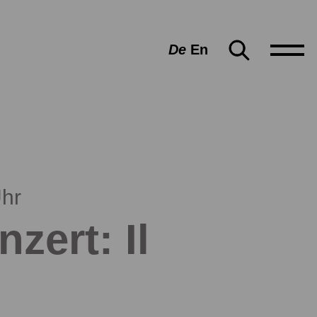
De
En
Uhr
zert: Il