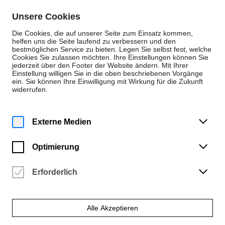
Zum Inhalt springen
Unsere Cookies
De
En
Die Cookies, die auf unserer Seite zum Einsatz kommen,
helfen uns die Seite laufend zu verbessern und den
bestmöglichen Service zu bieten. Legen Sie selbst fest, welche
Cookies Sie zulassen möchten. Ihre Einstellungen können Sie
Veranstaltungen
jederzeit über den Footer der Website ändern. Mit Ihrer
Einstellung willigen Sie in die oben beschriebenen Vorgänge
Samstag | 2. November 2024
ein. Sie können Ihre Einwilligung mit Wirkung für die Zukunft
13:30 Uhr
widerrufen.
Book Launch: Entangled
Histories of Art and
Externe Medien
Migration
Optimierung
Hochschule für Künste Bremen | Großer Theorieraum (4.15.070)
Vergangene Veranstaltung
Erforderlich
Alle Akzeptieren