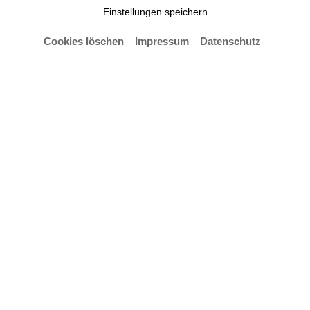
Einstellungen speichern
Cookies löschen
Impressum
Datenschutz
Im Oktober erscheint das
Buch Entangled Histories of Art and Migration,
im renommierten britischen Verlag Intellect, das die
Beziehungen von Migration und Kunst in globaler
Perspektive behandelt. Die Publikation ist das
Ergebnis des mehrjährigen interdisziplinären
Forschungsnetzwerks, gefördert durch die DFG –