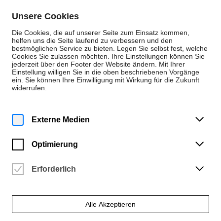
Zum Inhalt springen
Unsere Cookies
De
En
Die Cookies, die auf unserer Seite zum Einsatz kommen,
helfen uns die Seite laufend zu verbessern und den
bestmöglichen Service zu bieten. Legen Sie selbst fest, welche
Cookies Sie zulassen möchten. Ihre Einstellungen können Sie
Veranstaltungen
jederzeit über den Footer der Website ändern. Mit Ihrer
Einstellung willigen Sie in die oben beschriebenen Vorgänge
Dienstag | 27. Mai 2025
ein. Sie können Ihre Einwilligung mit Wirkung für die Zukunft
20:00 Uhr
widerrufen.
HfK Jazzclub:
Swingtanzabend
Externe Medien
Hochschule für Künste Bremen | Musikkeller/Mensa 13
Optimierung
Vergangene Veranstaltung
Erforderlich
Alle Akzeptieren