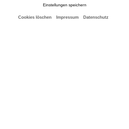
Einstellungen speichern
Cookies löschen
Impressum
Datenschutz
Das Klaus-Kuhnke-Institut für Populäre Musik und
die Jazzabteilung der Hochschule für Künste
Bremen veranstalten gemeinsam mit
Historiker:innen der transnationalen Projekt-Gruppe
"NS-Unrecht 'Entartete Musik'" einen
Swingtanzabend.