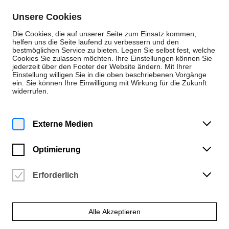
Zum Inhalt springen
Unsere Cookies
De
En
Die Cookies, die auf unserer Seite zum Einsatz kommen,
helfen uns die Seite laufend zu verbessern und den
bestmöglichen Service zu bieten. Legen Sie selbst fest, welche
Cookies Sie zulassen möchten. Ihre Einstellungen können Sie
Veranstaltungen
jederzeit über den Footer der Website ändern. Mit Ihrer
Einstellung willigen Sie in die oben beschriebenen Vorgänge
Montag | 6. Juli 2026
ein. Sie können Ihre Einwilligung mit Wirkung für die Zukunft
19:00 Uhr
widerrufen.
Sommerkonzert
Haus am Walde
Externe Medien
Vergangene Veranstaltung
Optimierung
Erforderlich
Alle Akzeptieren