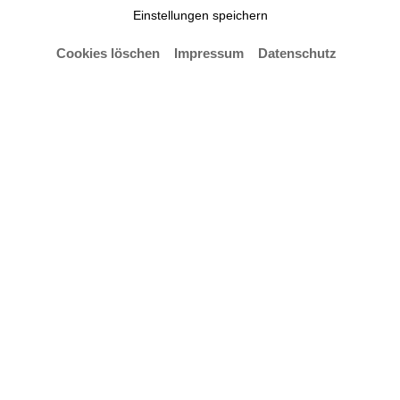
Einstellungen speichern
Cookies löschen
Impressum
Datenschutz
Konzert mit Studierenden der Kooperations-
Studiengänge Lehramt Musik der HfK und
Universität Bremen sowie dem Popchor der HfK
Bremen (Leitung: Rucsandra Popescu).
Leitung: Clemens Wiencke
Der Eintritt ist frei.