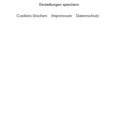
Einstellungen speichern
Cookies löschen
Impressum
Datenschutz
© Hochschule für Künste Bremen – Anja Segermann
Konzert mit Studierenden der Klassen Barbara
Linke-Holicka und Nir Rom Nagy.
Der Eintritt ist frei.