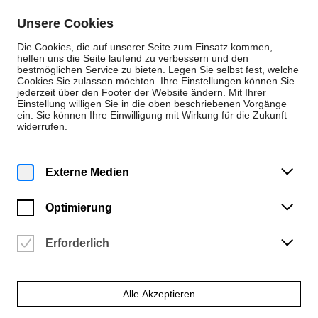
Zum Inhalt springen
Unsere Cookies
De
En
Die Cookies, die auf unserer Seite zum Einsatz kommen,
helfen uns die Seite laufend zu verbessern und den
bestmöglichen Service zu bieten. Legen Sie selbst fest, welche
Cookies Sie zulassen möchten. Ihre Einstellungen können Sie
Veranstaltungen
jederzeit über den Footer der Website ändern. Mit Ihrer
Einstellung willigen Sie in die oben beschriebenen Vorgänge
Mittwoch | 6. Mai 2026
ein. Sie können Ihre Einwilligung mit Wirkung für die Zukunft
19:00 Uhr
widerrufen.
Studiokonzert Viola –
Klassen Barbara Linke-
Externe Medien
Holicka und Nir Rom Nagy
Optimierung
Hochschule für Künste Bremen | Konzertsaal (2.05)
Vergangene Veranstaltung
Erforderlich
Alle Akzeptieren