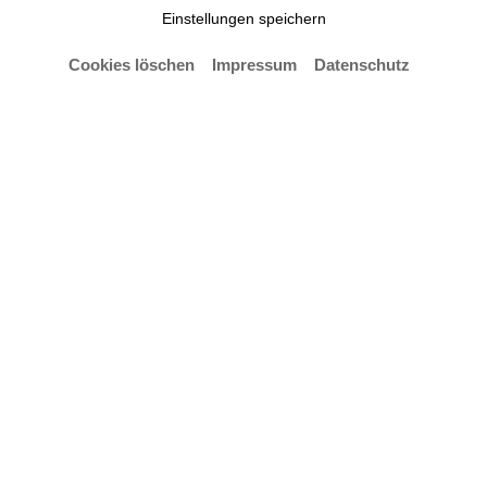
Einstellungen speichern
Cookies löschen
Impressum
Datenschutz
© Freddy Adelmann
by Tania Prill & Andrea Rauschenbusch
Seg. 4 / EG
Recht und Social Media