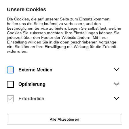
Zum Inhalt springen
Unsere Cookies
De
En
Die Cookies, die auf unserer Seite zum Einsatz kommen,
helfen uns die Seite laufend zu verbessern und den
bestmöglichen Service zu bieten. Legen Sie selbst fest, welche
Cookies Sie zulassen möchten. Ihre Einstellungen können Sie
Veranstaltungen
jederzeit über den Footer der Website ändern. Mit Ihrer
Einstellung willigen Sie in die oben beschriebenen Vorgänge
Dienstag | 27. Mai 2025
ein. Sie können Ihre Einwilligung mit Wirkung für die Zukunft
12:15 Uhr
widerrufen.
THE C.A.T.E. LUNCH TALK
SERIES No.16 / Jule
Externe Medien
Körperich
Optimierung
Hochschule für Künste Bremen
Vergangene Veranstaltung
Erforderlich
Alle Akzeptieren