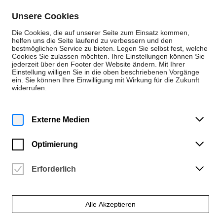
Zum Inhalt springen
Unsere Cookies
De
En
Die Cookies, die auf unserer Seite zum Einsatz kommen,
helfen uns die Seite laufend zu verbessern und den
bestmöglichen Service zu bieten. Legen Sie selbst fest, welche
Cookies Sie zulassen möchten. Ihre Einstellungen können Sie
Neuigkeiten
jederzeit über den Footer der Website ändern. Mit Ihrer
Einstellung willigen Sie in die oben beschriebenen Vorgänge
Neuigkeit
ein. Sie können Ihre Einwilligung mit Wirkung für die Zukunft
widerrufen.
Mittwoch | 21. Februar 2024
Wir trauern um
Externe Medien
Andreas Herzau
Optimierung
Der Fotograf verstarb am 6. Februar 2024
Erforderlich
Alle Akzeptieren