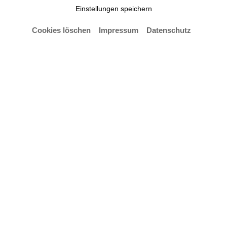
Einstellungen speichern
Cookies löschen
Impressum
Datenschutz
© Andreas Herzau
Wir sind traurig und betroffen über den Tod unseres
geschätzten Kollegen