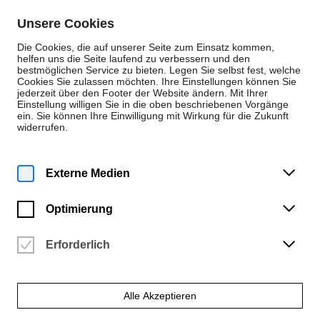
Zum Inhalt springen
Unsere Cookies
De
En
Die Cookies, die auf unserer Seite zum Einsatz kommen,
helfen uns die Seite laufend zu verbessern und den
bestmöglichen Service zu bieten. Legen Sie selbst fest, welche
Cookies Sie zulassen möchten. Ihre Einstellungen können Sie
Personen
jederzeit über den Footer der Website ändern. Mit Ihrer
Einstellung willigen Sie in die oben beschriebenen Vorgänge
Musik
ein. Sie können Ihre Einwilligung mit Wirkung für die Zukunft
widerrufen.
Prof. Dr. Barbara
Stiller
Externe Medien
Instrumental-/Gesangspädagogik, Elementare
Optimierung
Musikpädagogik, Musikvermittlung
Erforderlich
Alle Akzeptieren