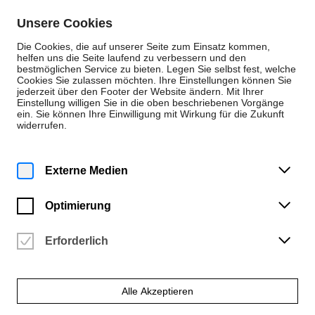
Zum Inhalt springen
Unsere Cookies
De
En
Die Cookies, die auf unserer Seite zum Einsatz kommen,
helfen uns die Seite laufend zu verbessern und den
bestmöglichen Service zu bieten. Legen Sie selbst fest, welche
Cookies Sie zulassen möchten. Ihre Einstellungen können Sie
Personen
jederzeit über den Footer der Website ändern. Mit Ihrer
Einstellung willigen Sie in die oben beschriebenen Vorgänge
Kunst und Design
ein. Sie können Ihre Einwilligung mit Wirkung für die Zukunft
widerrufen.
Prof. James Richards
Filmische Räume
Externe Medien
Optimierung
Studiengang
Erforderlich
Freie Kunst
E-Mail
Alle Akzeptieren
jrichards@hfk-bremen.de