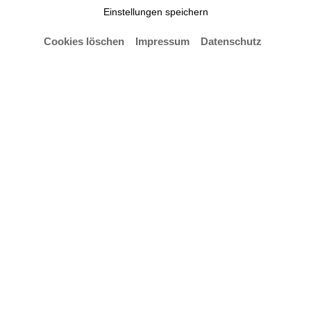
Einstellungen speichern
Cookies löschen
Impressum
Datenschutz
© Paul Stümpel
Library of Artistic Print on Demand. Post-Digital
Publishing in Times of Platform Capitalism
Annette Gilbert im Gespräch mit Jasper Otto
Eisenecker und Tania Prill