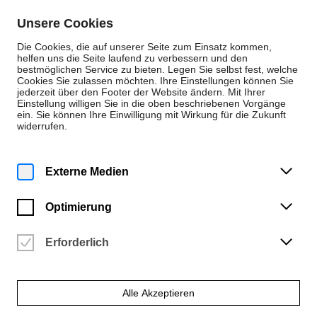
Zum Inhalt springen
Unsere Cookies
De
En
Die Cookies, die auf unserer Seite zum Einsatz kommen,
helfen uns die Seite laufend zu verbessern und den
bestmöglichen Service zu bieten. Legen Sie selbst fest, welche
Cookies Sie zulassen möchten. Ihre Einstellungen können Sie
Veranstaltungen
jederzeit über den Footer der Website ändern. Mit Ihrer
Einstellung willigen Sie in die oben beschriebenen Vorgänge
Donnerstag | 30. Oktober 2025
ein. Sie können Ihre Einwilligung mit Wirkung für die Zukunft
12:15 Uhr
widerrufen.
THE C.A.T.E. LUNCH TALK
SERIES No.19 / Annette
Externe Medien
Gilbert
Optimierung
Hochschule für Künste Bremen
Vergangene Veranstaltung
Erforderlich
Alle Akzeptieren