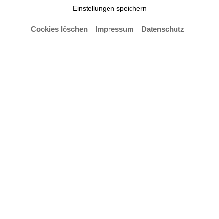
Einstellungen speichern
Cookies löschen
Impressum
Datenschutz
Vortrag und Workshop im Rahmen des
gestalterischen Forschungsprojektes
„Textile Praktiken an den Schnittstellen von
Produkt-, Interior- u. Modedesign“ von Prof. Ursula
Zillig und Prof. Alexander Sahoo