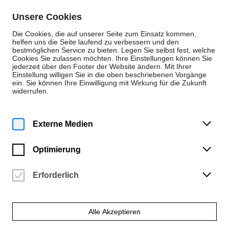
Zum Inhalt springen
Unsere Cookies
De
En
Die Cookies, die auf unserer Seite zum Einsatz kommen,
helfen uns die Seite laufend zu verbessern und den
bestmöglichen Service zu bieten. Legen Sie selbst fest, welche
Cookies Sie zulassen möchten. Ihre Einstellungen können Sie
Veranstaltungen
jederzeit über den Footer der Website ändern. Mit Ihrer
Einstellung willigen Sie in die oben beschriebenen Vorgänge
Montag | 16. Juni 2025
ein. Sie können Ihre Einwilligung mit Wirkung für die Zukunft
17:30 Uhr
widerrufen.
Vortrag: Evey Kwong
[futurprimitiv]
Externe Medien
Hochschule für Künste Bremen | Kleiner Theorieraum (4.15.090)
Optimierung
Vergangene Veranstaltung
Erforderlich
Alle Akzeptieren