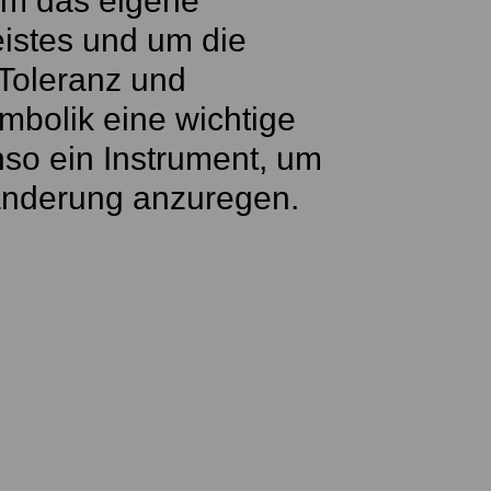
 um das eigene
istes und um die
 Toleranz und
ymbolik eine wichtige
nso ein Instrument, um
änderung anzuregen.