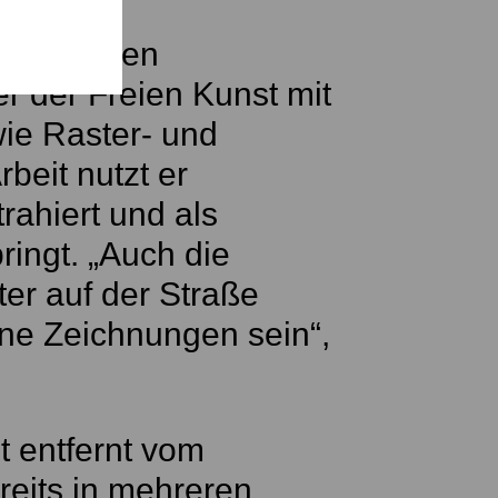
. In seinen
r der Freien Kunst mit
wie Raster- und
beit nutzt er
rahiert und als
ingt. „Auch die
er auf der Straße
ine Zeichnungen sein“,
t entfernt vom
reits in mehreren