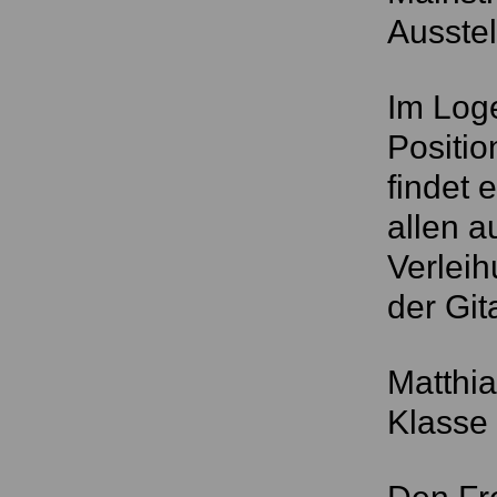
Ausste
Im Loge
Positio
findet 
allen a
Verleih
der Git
Matthia
Klasse 