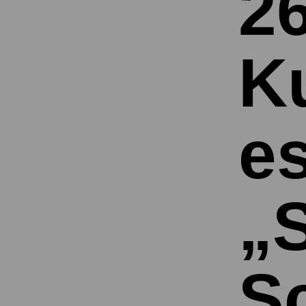
26
K
es
„S
S