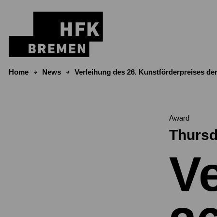
Skip to content
Home
News
Verleihung des 26. Kunstförderpreises der
Award
Thursd
V