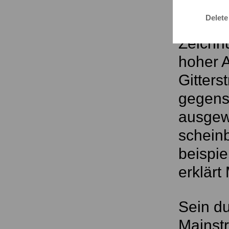
Delete
Preistr
Zeichnu
hoher A
Gitters
gegenst
ausgew
schein
beispie
erklärt
Sein du
Mainstr