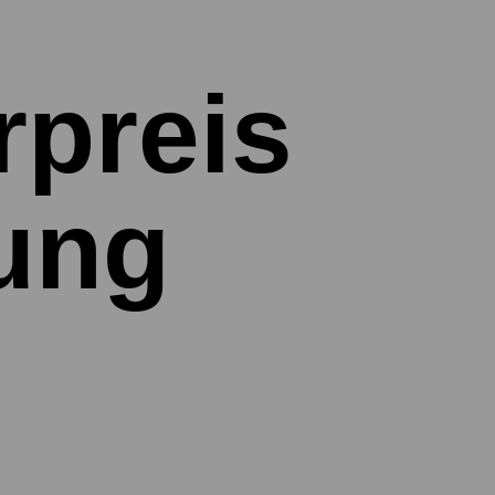
rpreis
tung