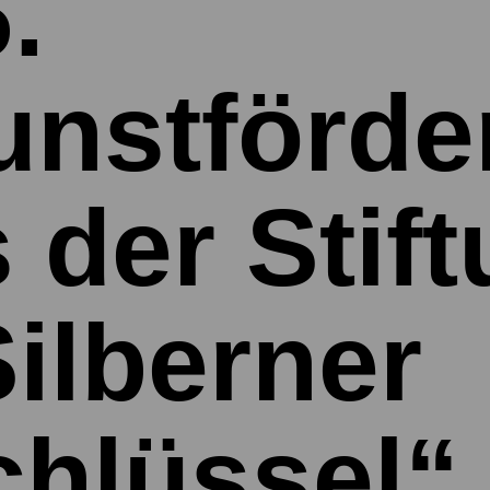
.
unstförde
 der Stif
ilberner
chlüssel“