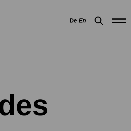
De
En
 des