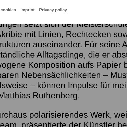
 cookies
Imprint
Privacy policy
äger 2015 ist Matthias Ruthenberg
ngen setzt sich der Meisterschüle
kribie mit Linien, Rechtecken so
trukturen auseinander. Für seine Ar
ändliche Alltagsdinge, die er abst
ogene Komposition aufs Papier br
baren Nebensächlichkeiten – Must
lsweise – können Impulse für me
 Matthias Ruthenberg.
rchaus polarisierendes Werk, wei
eam, präsentierte der Künstler be