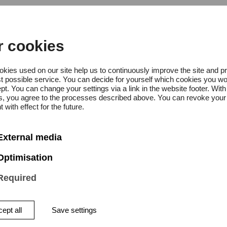
imaurerloge ehrt mit dem Preis be
r, um sie zu fördern und ihr Werk
r cookies
umsschichten aufzuschließen. Im 
kies used on our site help us to continuously improve the site and p
rleihung, bei der auch die freim
t possible service. You can decide for yourself which cookies you wo
pt. You can change your settings via a link in the website footer. With
ichneten Werk beleuchtet werden
gs, you agree to the processes described above. You can revoke your
 with effect for the future.
rtes Künstlergespräch statt.
External media
ung des 26. Kunstförderpreises
Optimisation
ftung „Silberner Schlüssel“
Required
vember 2015, um 11 Uhr
ept all
Save settings
 Logenhaus, Kurfürstenallee 15