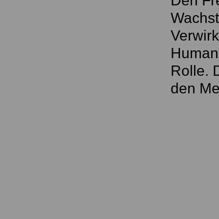
Den Fre
Wachst
Verwirk
Humanit
Rolle. 
den Me