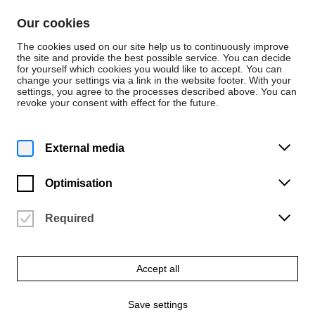
Skip to content
Our cookies
De
En
The cookies used on our site help us to continuously improve
the site and provide the best possible service. You can decide
for yourself which cookies you would like to accept. You can
change your settings via a link in the website footer. With your
Persons
settings, you agree to the processes described above. You can
revoke your consent with effect for the future.
Musik
Christian Günther
External media
Ensembleleitung Neue Musik
Optimisation
Required
Email
c.guenther@hfk-bremen.de
Accept all
Save settings