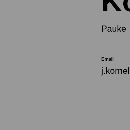
K
Pauke
Email
j.korn