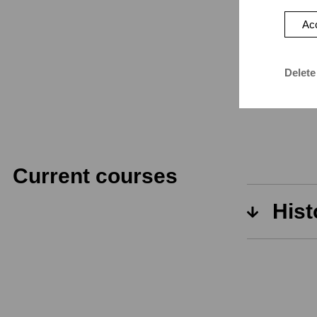
Acc
Delete
Current courses
Hist