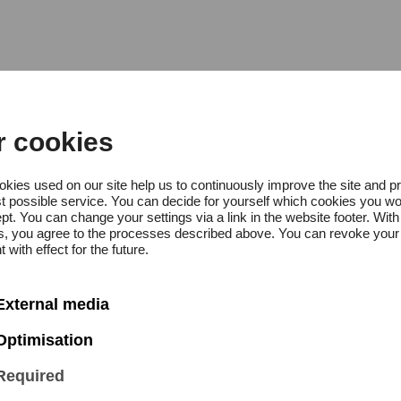
 Tjaerby Korneliusen wurde 1972
n. Er absolvierte sein Studium a
r cookies
nservatorium unter Bent Lylloff. 
r er Mitglied im Gustav Mahler J
kies used on our site help us to continuously improve the site and p
t possible service. You can decide for yourself which cookies you wo
nderem unter Claudio Abbado, Pi
pt. You can change your settings via a link in the website footer. With
gs, you agree to the processes described above. You can revoke your
, Franz Welzer-Moost, Seiji Oza
 with effect for the future.
. Jesper Tjaerby Korneliusen war 
External media
monischen Orchester Südwestfalen 
Optimisation
auker im Philharmonisches Staat
Required
er 2005 mit dem Eduard Sörings-P