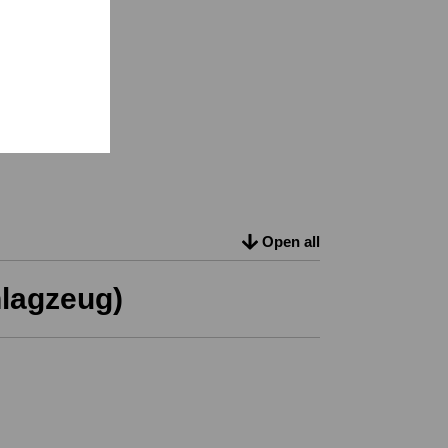
Open all
hlagzeug)