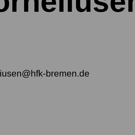
orneliuse
eliusen@hfk-bremen.de