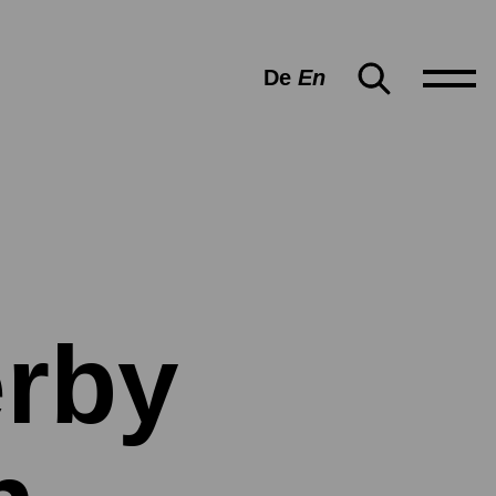
De
En
erby