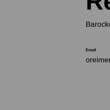
R
Barock
Email
oreime