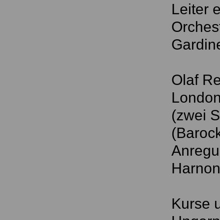
Leiter 
Orchest
Gardine
Olaf Re
London 
(zwei 
(Barock
Anregun
Harnon
Kurse u