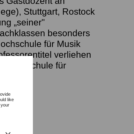
ls Gastdozent an
ge), Stuttgart, Rostock
ng „seiner"
fachklassen besonders
Hochschule für Musik
fessorentitel verliehen
r Hochschule für
rovide
uld like
 your