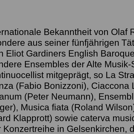
ernationale Bekanntheit von Olaf
ndere aus seiner fünfjährigen Tätig
n Eliot Gardiners English Baroque
ndere Ensembles der Alte Musik-S
tinuocellist mitgeprägt, so La St
nza (Fabio Bonizzoni), Ciaccona
ianum (Peter Neumann), Ensembl
ger), Musica fiata (Roland Wilson
rd Klapprott) sowie caterva musi
 Konzertreihe in Gelsenkirchen, 