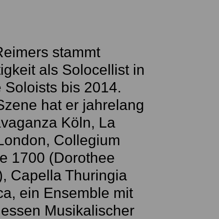
 Reimers stammt
keit als Solocellist in
 Soloists bis 2014.
zene hat er jahrelang
ravaganza Köln, La
 London, Collegium
e 1700 (Dorothee
), Capella Thuringia
ca, ein Ensemble mit
dessen Musikalischer