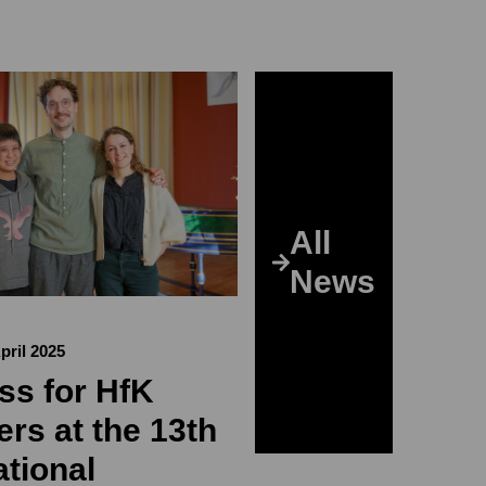
All
News
pril 2025
ss for HfK
rs at the 13th
ational