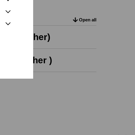
Open all
e Streicher)
e Streicher )