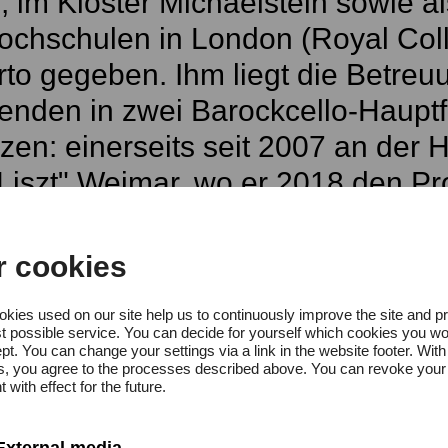
 im Kloster Michaelstein sowie a
chschulen in London (Royal Colle
to gegeben. Ihm liegt die Betreuu
renden in zwei Barockcello-Haupt
en: einerseits seit 2007 an der 
Liszt" Weimar, wo er 2018 den Pro
und andererseits seit 2022 an de
 Bremen.
r cookies
kies used on our site help us to continuously improve the site and p
t possible service. You can decide for yourself which cookies you wo
pt. You can change your settings via a link in the website footer. With
gs, you agree to the processes described above. You can revoke your
 with effect for the future.
External media