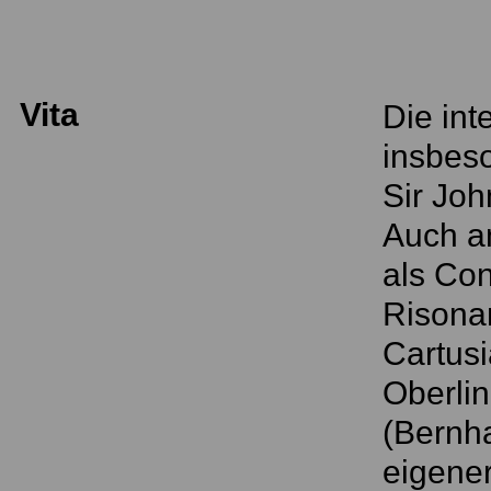
Vita
Die int
insbeso
Sir Joh
Auch a
als Con
Risona
Cartus
Oberlin
(Bernha
eigener