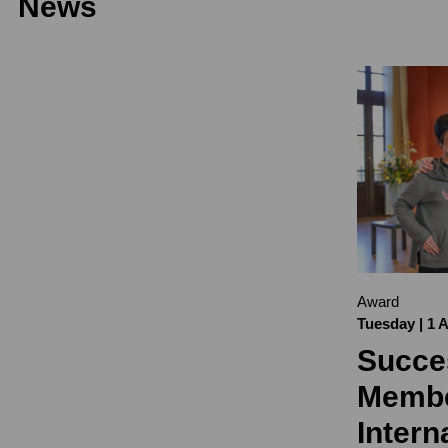
News
Award
Tuesday | 1 A
Succe
Membe
Intern