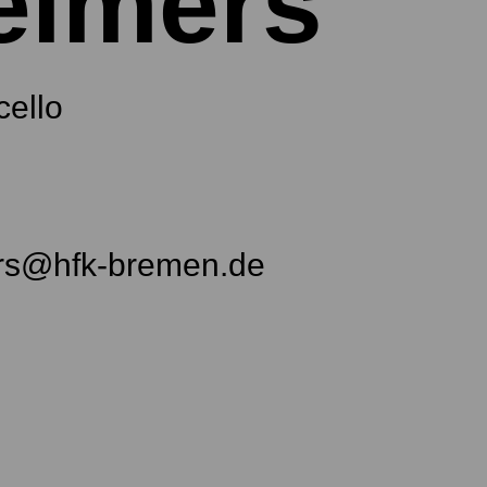
eimers
cello
rs@hfk-bremen.de