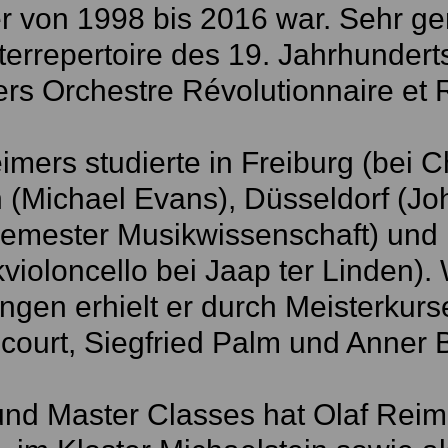
er von 1998 bis 2016 war. Sehr ger
errepertoire des 19. Jahrhunderts
rs Orchestre Révolutionnaire et
imers studierte in Freiburg (bei C
(Michael Evans), Düsseldorf (Joh
Semester Musikwissenschaft) und
violoncello bei Jaap ter Linden). 
gen erhielt er durch Meisterkurs
court, Siegfried Palm und Anner 
nd Master Classes hat Olaf Reime