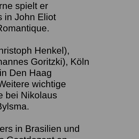
ne spielt er
 in John Eliot
 Romantique.
hristoph Henkel),
annes Goritzki), Köln
 in Den Haag
Weitere wichtige
e bei Nikolaus
Bylsma.
rs in Brasilien und