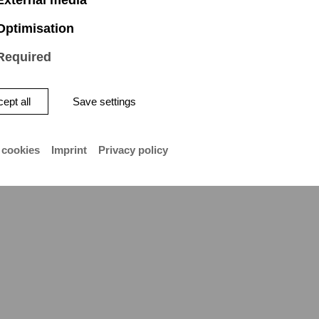
Optimisation
Required
orische Aufführungspraxis (hoh
ept all
Save settings
orische Aufführungspraxis (Tief
 cookies
Imprint
Privacy policy