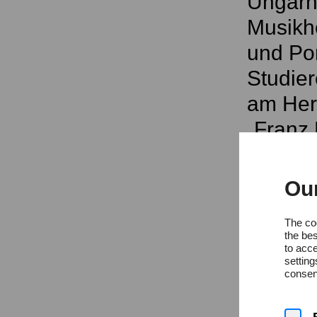
Ungarn,
Musikho
und Por
Studie
am Herz
„Franz 
bekam, 
Künste
Ou
The coo
the bes
to acce
settin
consent