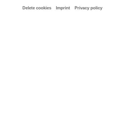
Delete cookies
Imprint
Privacy policy
Grafik zur Ausstellungssituation © Rick Schlüßelburg
Vom 28. Juni bis zum 2. Juli 2019 richten die
Absolvent*innen der Hochschule für Künste Bremen
(HfK) ihre Jahresausstellung aus. Im Zuge der