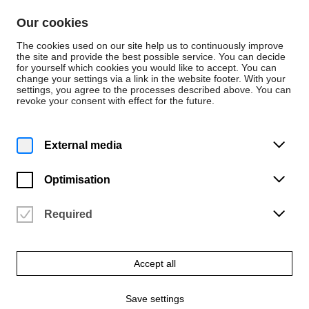
Skip to content
Our cookies
De
En
The cookies used on our site help us to continuously improve
the site and provide the best possible service. You can decide
for yourself which cookies you would like to accept. You can
change your settings via a link in the website footer. With your
Press releases
settings, you agree to the processes described above. You can
revoke your consent with effect for the future.
Thursday | 13 June 2019
Hulsberg Crowd wird
External media
noch einmal HfK-
Optimisation
„Stadtlabor“
Required
Abschlussarbeiten der Studiengänge Integriertes Design und
Digitale Medien im Klinikum Bremen-Mitte
Accept all
Download ZIP file
Save settings