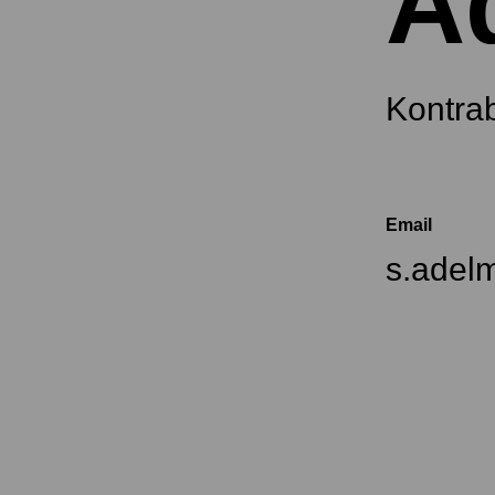
A
Kontra
Email
s.adel