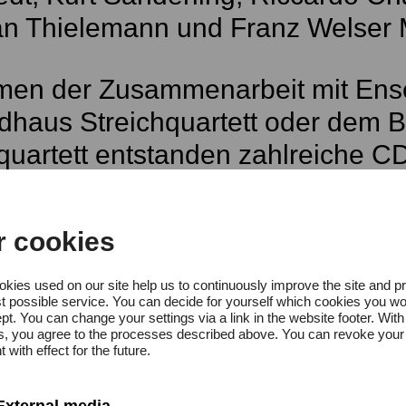
an Thielemann und Franz Welser M
men der Zusammenarbeit mit En
haus Streichquartett oder dem 
quartett entstanden zahlreiche C
blikum und Fachpresse hochgelob
r cookies
ist ist Stefan Adelmann mit Orche
ger Symphonikern und der Misko
kies used on our site help us to continuously improve the site and p
t possible service. You can decide for yourself which cookies you wo
alphilharmonie aufgetreten und h
pt. You can change your settings via a link in the website footer. With
gs, you agree to the processes described above. You can revoke your
ntrabass-Sololiteratur aufgenomm
 with effect for the future.
External media