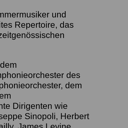
Kammermusiker und
ites Repertoire, das
 zeitgenössischen
e dem
phonieorchester des
honieorchester, dem
hem
te Dirigenten wie
seppe Sinopoli, Herbert
illy, James Levine,