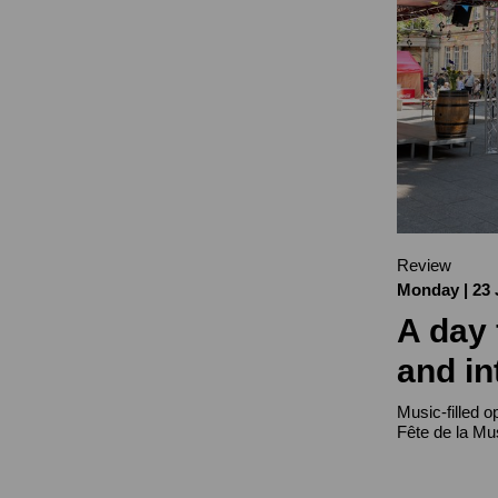
Review
Monday | 23 
A day 
and in
Music-filled 
Fête de la Mu