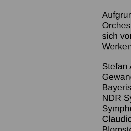
Aufgru
Orchest
sich vo
Werken 
Stefan
Gewand
Bayeri
NDR Sy
Sympho
Claudio
Blomste