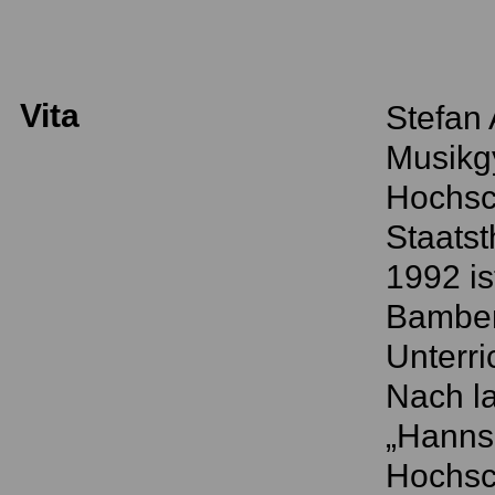
Vita
Stefan
Musikg
Hochsch
Staatst
1992 is
Bamber
Unterri
Nach la
„Hanns 
Hochsc