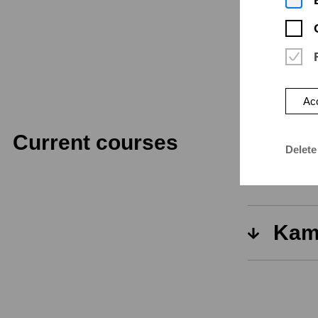
Acc
Current courses
Delete
Orch
Kam