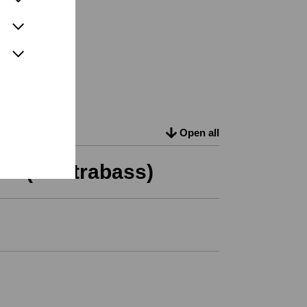
Open all
re (Kontrabass)