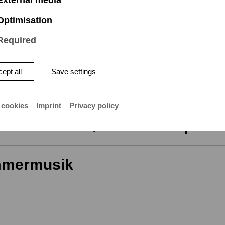
Optimisation
Required
ept all
Save settings
 cookies
Imprint
Privacy policy
esterstudien/Orchesterrepertoi
mermusik