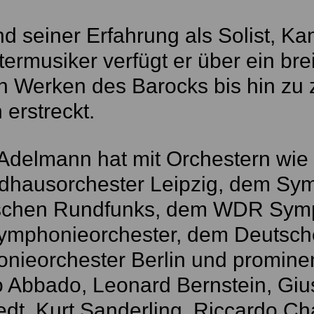
nd seiner Erfahrung als Solist, 
ermusiker verfügt er über ein bre
n Werken des Barocks bis hin zu
erstreckt.
 Adelmann hat mit Orchestern wi
hausorchester Leipzig, dem Sym
schen Rundfunks, dem WDR Symp
mphonieorchester, dem Deutsc
nieorchester Berlin und prominen
 Abbado, Leonard Bernstein, Giu
dt, Kurt Sanderling, Riccardo Cha