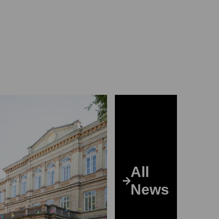
All
News