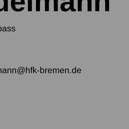
delmann
bass
mann@hfk-bremen.de