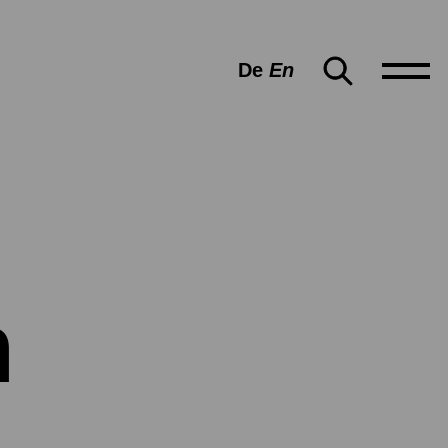
De
En
n